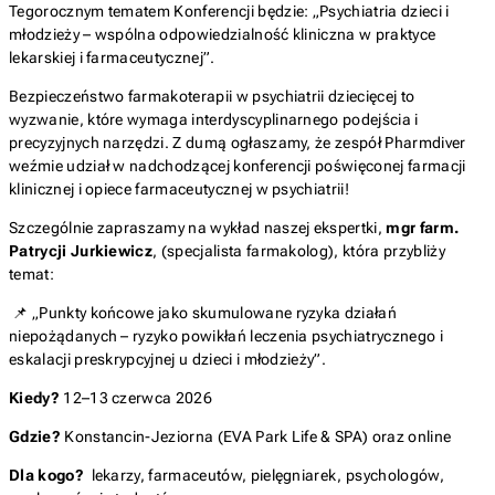
Tegorocznym tematem Konferencji będzie: „Psychiatria dzieci i
młodzieży – wspólna odpowiedzialność kliniczna w praktyce
lekarskiej i farmaceutycznej”.
Bezpieczeństwo farmakoterapii w psychiatrii dziecięcej to
wyzwanie, które wymaga interdyscyplinarnego podejścia i
precyzyjnych narzędzi. Z dumą ogłaszamy, że zespół Pharmdiver
weźmie udział w nadchodzącej konferencji poświęconej farmacji
klinicznej i opiece farmaceutycznej w psychiatrii!
Szczególnie zapraszamy na wykład naszej ekspertki,
mgr farm.
Patrycji Jurkiewicz
, (specjalista farmakolog), która przybliży
temat:
📌
„Punkty końcowe jako skumulowane ryzyka działań
niepożądanych – ryzyko powikłań leczenia psychiatrycznego i
eskalacji preskrypcyjnej u dzieci i młodzieży”
.
Kiedy?
12–13 czerwca 2026
Gdzie?
Konstancin-Jeziorna (EVA Park Life & SPA) oraz online
Dla kogo?
lekarzy, farmaceutów, pielęgniarek, psychologów,