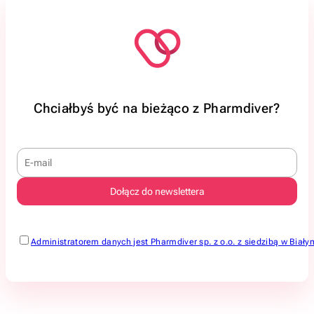
Chciałbyś być na bieżąco z Pharmdiver?
Administratorem danych jest Pharmdiver sp. z o.o. z siedzibą w Bi