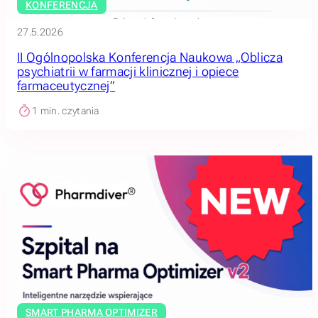
KONFERENCJA
27.5.2026
II Ogólnopolska Konferencja Naukowa „Oblicza
psychiatrii w farmacji klinicznej i opiece
farmaceutycznej”
1
min. czytania
SMART PHARMA OPTIMIZER