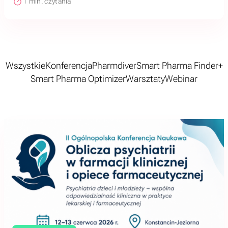
1
min. czytania
Wszystkie
Konferencja
Pharmdiver
Smart Pharma Finder+
Smart Pharma Optimizer
Warsztaty
Webinar