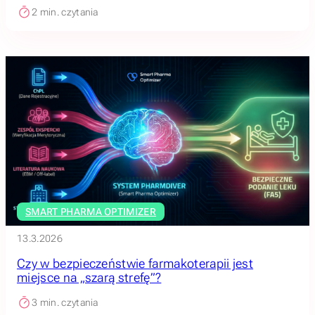
2
min. czytania
SMART PHARMA OPTIMIZER
13.3.2026
Czy w bezpieczeństwie farmakoterapii jest
miejsce na „szarą strefę”?
3
min. czytania