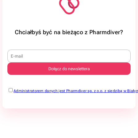
Chciałbyś być na bieżąco z Pharmdiver?
Administratorem danych jest Pharmdiver sp. z o.o. z siedzibą w Bi