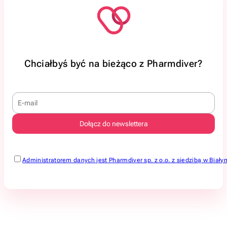
Chciałbyś być na bieżąco z Pharmdiver?
Administratorem danych jest Pharmdiver sp. z o.o. z siedzibą w Bi