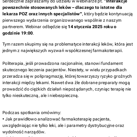
Serdecznie zapraszamy do udziału w webinarze pt.
“Interakcje
powszechnie stosowanych leków – dlaczego to istotne dla
lekarza POZ oraz innych specjalistów”
, który będzie kontynuacją
pierwszego wydarzenia organizowanego wspólnie z naszym
partnerem. Webinar odbędzie się
14 stycznia 2025 roku o
godzinie 19:00
.
Tym razem skupimy się na problematyce interakcji leków, która jest
jednym z największych wyzwań współczesnej farmakoterapii.
Politerapia, jeśli prowadzona racjonalnie, stanowi fundament
skutecznego leczenia pacjentów. Niestety, w wielu przypadkach
przeradza się w polipragmazję, której towarzyszy ryzyko groźnych
interakcji między lekami. Nawet dwa źle dobrane preparaty mogą
prowadzić do ciężkich działań niepożądanych, czyniąc terapię nie
tylko nieskuteczną, ale i niebezpieczną.
Podczas spotkania omówimy:
• Jak prawidłowo analizować farmakoterapię pacjenta,
uwzględniając nie tylko leki, ale i parametry dystrybucyjne oraz
wydolność narządów.